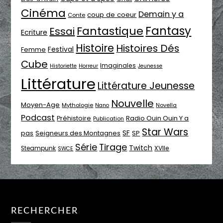
Cinéma
Demain y a
coup de coeur
Conte
Fantasy
Fantastique
Essai
Ecriture
Histoire
Histoires Dés
Festival
Femme
Cube
Imaginales
Historiette
Horreur
Jeunesse
Littérature
Littérature Jeunesse
Nouvelle
Moyen-Age
Mythologie
Novella
Nano
Podcast
Radio Ouin Ouin Y a
Préhistoire
Publication
Star Wars
SF
pas
Seigneurs des Montagnes
SP
Série
Tirage
Twitch
XVIIe
Steampunk
SWCE
RECHERCHER