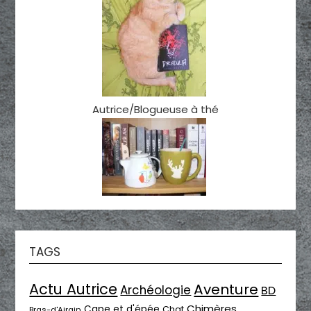
Autrice/Blogueuse à thé
TAGS
Actu Autrice
Aventure
Archéologie
BD
Chimères
Cape et d'épée
Chat
Bras-d'Airain