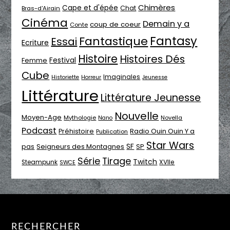
Chimères
Cape et d'épée
Chat
Bras-d'Airain
Cinéma
Demain y a
coup de coeur
Conte
Fantasy
Fantastique
Essai
Ecriture
Histoire
Histoires Dés
Festival
Femme
Cube
Imaginales
Historiette
Horreur
Jeunesse
Littérature
Littérature Jeunesse
Nouvelle
Moyen-Age
Mythologie
Novella
Nano
Podcast
Radio Ouin Ouin Y a
Préhistoire
Publication
Star Wars
SF
pas
Seigneurs des Montagnes
SP
Série
Tirage
Twitch
XVIIe
Steampunk
SWCE
RECHERCHER