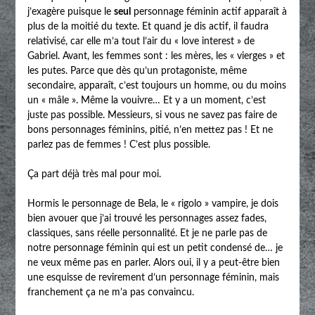
j’exagère puisque le
seul
personnage féminin actif apparaît à
plus de la moitié du texte. Et quand je dis actif, il faudra
relativisé, car elle m’a tout l’air du « love interest » de
Gabriel. Avant, les femmes sont : les mères, les « vierges » et
les putes. Parce que dès qu’un protagoniste, même
secondaire, apparaît, c’est toujours un homme, ou du moins
un « mâle ». Même la vouivre… Et y a un moment, c’est
juste pas possible. Messieurs, si vous ne savez pas faire de
bons personnages féminins, pitié, n’en mettez pas ! Et ne
parlez pas de femmes ! C’est plus possible.
Ça part déjà très mal pour moi.
Hormis le personnage de Bela, le « rigolo » vampire, je dois
bien avouer que j’ai trouvé les personnages assez fades,
classiques, sans réelle personnalité. Et je ne parle pas de
notre personnage féminin qui est un petit condensé de… je
ne veux même pas en parler. Alors oui, il y a peut-être bien
une esquisse de revirement d’un personnage féminin, mais
franchement ça ne m’a pas convaincu.