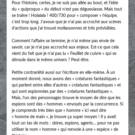
Pour l’histoire, certes, je ne suis pas allée au bout, et l’idée
du « quiproquo » du début n’est pas dégueulasse. Mais tout
se traîne ! Holalala ! 400/730 pour « composer » l’équipe,
c’est trop long. J’avoue que je n’ai pas accroché aux scènes
d’actions que j’ai trouvé mollassonnes et très prévisibles.
Comment l’affaire se termine, je n’ai même pas envie de
savoir, car je n’ai pas accroché aux enjeux. Est-ce que cela
vient du fait que je n’ai pas lu « Feuillet de cuivre » qui se
déroule dans le même univers ? Peut-être.
Petite contrariété aussi sur l’écriture en elle-même. À un
moment donné, nous avons des « créatures fantastiques »
qui parlent entre elles d’autres « créatures fantastiques » et
qui sont espionnées par des « créatures fantastiques ».
Mais, l’un des personnages trouve le moyen de dire que les
espions sont des « hommes » envoyés par la concurrence. Si
je comprends très bien que « homme » ici veut dire
« homme de main », je trouve ça super moyen ! Il y avait
tout un tas de mots : sbires, espions, agents… pour ne pas
utiliser le nom « homme » qui renvoie à une « espèce » de