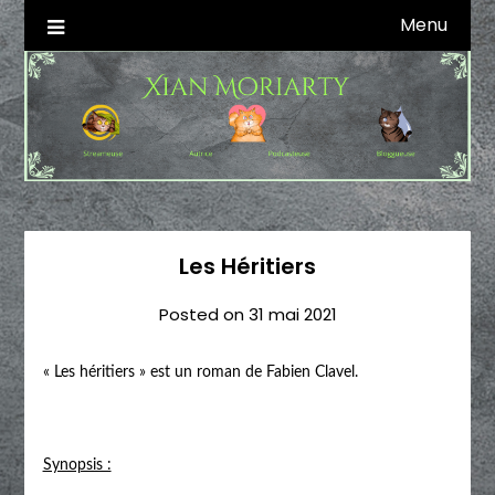
Skip
Menu
Autrice SFFF & Blogueuse & Streameuse
Xian Moriarty
to
content
Les Héritiers
Posted on
31 mai 2021
« Les héritiers » est un roman de Fabien Clavel.
Synopsis :