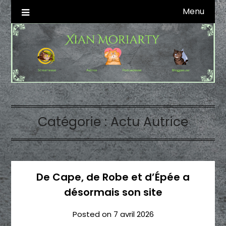
Skip
Menu
Autrice SFFF & Blogueuse & Streameuse
Xian Moriarty
to
content
Catégorie :
Actu Autrice
De Cape, de Robe et d’Épée a
désormais son site
Posted on
7 avril 2026