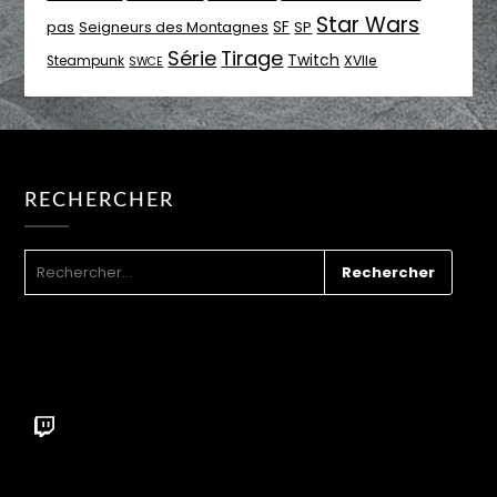
Star Wars
SF
pas
Seigneurs des Montagnes
SP
Série
Tirage
Twitch
XVIIe
Steampunk
SWCE
RECHERCHER
RECHERCHER :
Twitch