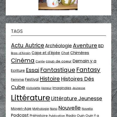
TAGS
Actu Autrice
Aventure
Archéologie
BD
Chimères
Cape et d'épée
Chat
Bras-d'Airain
Cinéma
Demain y a
coup de coeur
Conte
Fantasy
Fantastique
Essai
Ecriture
Histoire
Histoires Dés
Festival
Femme
Cube
Imaginales
Historiette
Horreur
Jeunesse
Littérature
Littérature Jeunesse
Nouvelle
Moyen-Age
Mythologie
Novella
Nano
Podcast
Radio Ouin Ouin Y a
Préhistoire
Publication