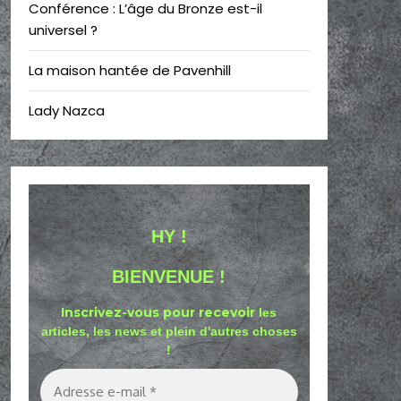
Conférence : L’âge du Bronze est-il
universel ?
La maison hantée de Pavenhill
Lady Nazca
HY !
BIENVENUE !
Inscrivez-vous pour recevoir
les
articles, les news et plein d'autres choses
!