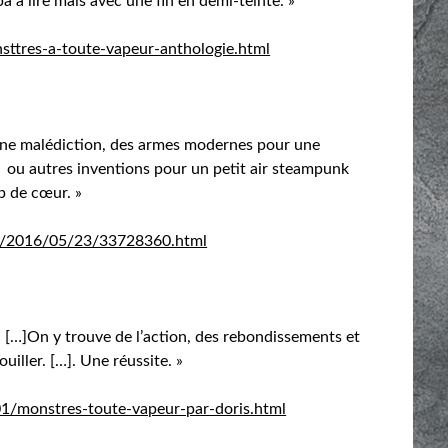
 à lire mais avec une fin en demi-teinte. »
sttres-a-toute-vapeur-anthologie.html
 une malédiction, des armes modernes pour une
 ou autres inventions pour un petit air steampunk
p de cœur. »
ves/2016/05/23/33728360.html
 […]On y trouve de l’action, des rebondissements et
uiller. […]. Une réussite. »
/01/monstres-toute-vapeur-par-doris.html