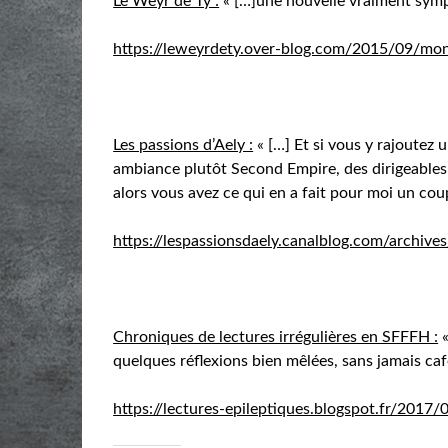
Le Weyr de Ty :
« […]une nouvelle vraiment sympa
https://leweyrdety.over-blog.com/2015/09/mon
Les passions d’Aely :
« […] Et si vous y rajoutez
ambiance plutôt Second Empire, des dirigeables
alors vous avez ce qui en a fait pour moi un cou
https://lespassionsdaely.canalblog.com/archi
Chroniques de lectures irrégulières en SFFFH :
«
quelques réflexions bien mêlées, sans jamais cafo
https://lectures-epileptiques.blogspot.fr/2017