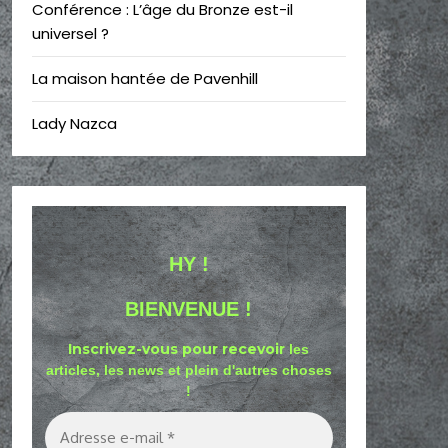
Conférence : L’âge du Bronze est-il
universel ?
La maison hantée de Pavenhill
Lady Nazca
HY !
BIENVENUE !
Inscrivez-vous pour recevoir
les
articles, les news et plein d'autres choses
!