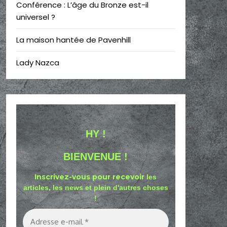
Conférence : L’âge du Bronze est-il
universel ?
La maison hantée de Pavenhill
Lady Nazca
HY !
BIENVENUE !
Inscrivez-vous pour recevoir
les
articles, les news et plein d'autres choses
!