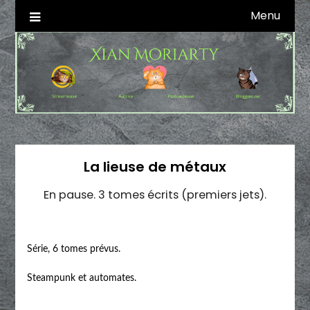
Skip
Menu
Autrice SFFF & Blogueuse & Streameuse
Xian Moriarty
to
content
La lieuse de métaux
En pause. 3 tomes écrits (premiers jets).
Série, 6 tomes prévus.
Steampunk et automates.