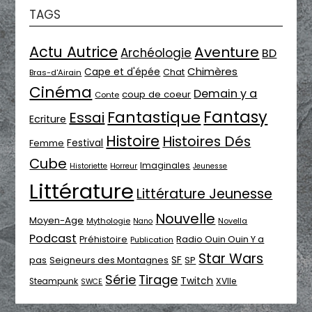
TAGS
Actu Autrice
Aventure
Archéologie
BD
Chimères
Cape et d'épée
Chat
Bras-d'Airain
Cinéma
Demain y a
coup de coeur
Conte
Fantasy
Fantastique
Essai
Ecriture
Histoire
Histoires Dés
Festival
Femme
Cube
Imaginales
Historiette
Horreur
Jeunesse
Littérature
Littérature Jeunesse
Nouvelle
Moyen-Age
Mythologie
Novella
Nano
Podcast
Radio Ouin Ouin Y a
Préhistoire
Publication
Star Wars
SF
pas
Seigneurs des Montagnes
SP
Série
Tirage
Twitch
XVIIe
Steampunk
SWCE