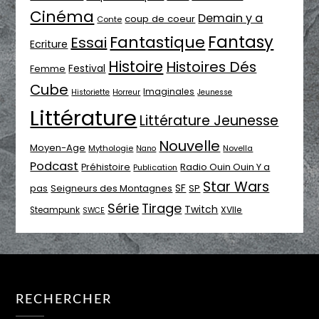
Cinéma
Demain y a
coup de coeur
Conte
Fantasy
Fantastique
Essai
Ecriture
Histoire
Histoires Dés
Festival
Femme
Cube
Imaginales
Historiette
Horreur
Jeunesse
Littérature
Littérature Jeunesse
Nouvelle
Moyen-Age
Mythologie
Novella
Nano
Podcast
Radio Ouin Ouin Y a
Préhistoire
Publication
Star Wars
SF
pas
Seigneurs des Montagnes
SP
Série
Tirage
Twitch
XVIIe
Steampunk
SWCE
RECHERCHER