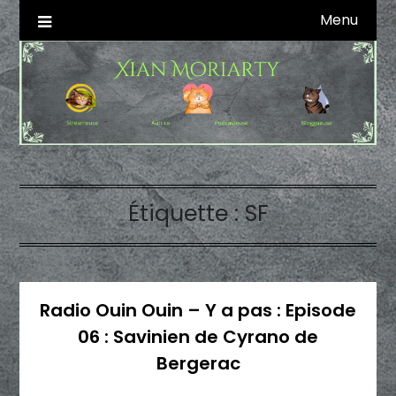
Skip
Menu
Autrice SFFF & Blogueuse & Streameuse
Xian Moriarty
to
content
Étiquette :
SF
Radio Ouin Ouin – Y a pas : Episode
06 : Savinien de Cyrano de
Bergerac