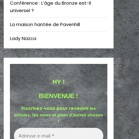
Conférence : L’âge du Bronze est-il
universel ?
La maison hantée de Pavenhill
Lady Nazca
HY !
BIENVENUE !
Inscrivez-vous pour recevoir
les
articles, les news et plein d'autres choses
!