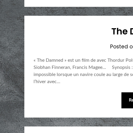
The
Posted 
« The Damned » est un film de avec Thordur Pol
Siobhan Finneran, Francis Magee… Synopsis : Au
impossible lorsque un navire coule au large de s
l’hiver avec…
R