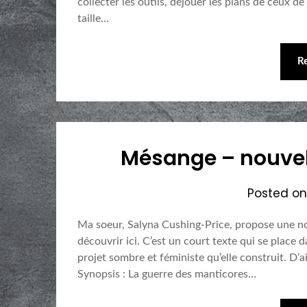
collecter les outils, déjouer les plans de ceux d
taille…
R
Mésange – nouvell
Posted o
Ma soeur, Salyna Cushing-Price, propose une no
découvrir ici. C’est un court texte qui se place
projet sombre et féministe qu’elle construit. D
Synopsis : La guerre des manticores…