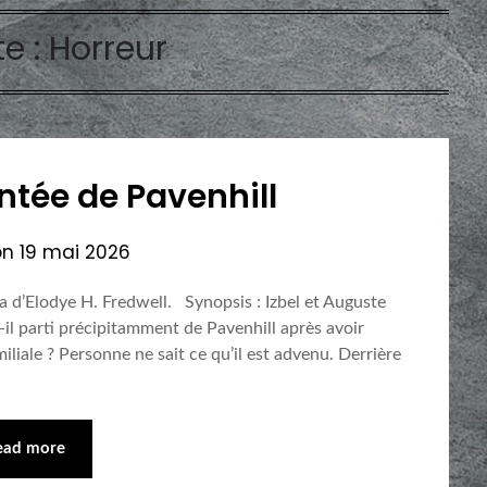
te :
Horreur
tée de Pavenhill
on
19 mai 2026
a d’Elodye H. Fredwell. Synopsis : Izbel et Auguste
il parti précipitamment de Pavenhill après avoir
iliale ? Personne ne sait ce qu’il est advenu. Derrière
ead more