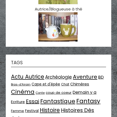
Autrice/Blogueuse à thé
TAGS
Actu Autrice
Aventure
Archéologie
BD
Chimères
Cape et d'épée
Chat
Bras-d'Airain
Cinéma
Demain y a
coup de coeur
Conte
Fantasy
Fantastique
Essai
Ecriture
Histoire
Histoires Dés
Festival
Femme