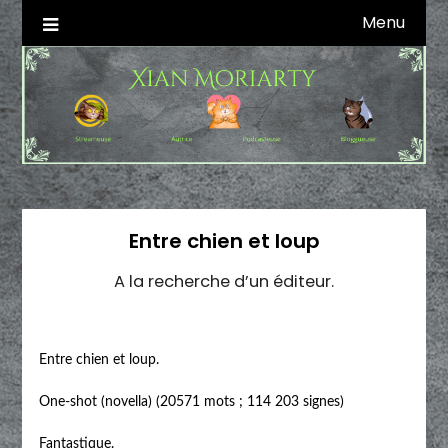
Skip
Menu
Autrice SFFF & Blogueuse & Streameuse
Xian Moriarty
to
content
Entre chien et loup
A la recherche d’un éditeur.
Entre chien et loup.
One-shot (novella) (20571 mots ; 114 203 signes)
Fantastique.