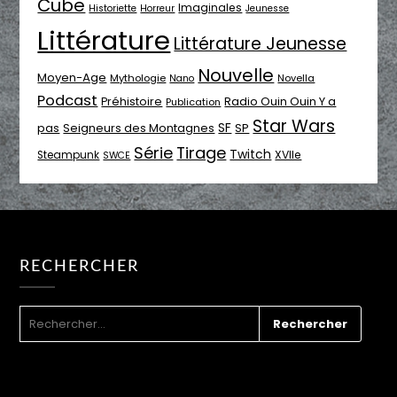
Cube
Imaginales
Historiette
Horreur
Jeunesse
Littérature
Littérature Jeunesse
Nouvelle
Moyen-Age
Mythologie
Novella
Nano
Podcast
Radio Ouin Ouin Y a
Préhistoire
Publication
Star Wars
SF
pas
Seigneurs des Montagnes
SP
Série
Tirage
Twitch
XVIIe
Steampunk
SWCE
RECHERCHER
RECHERCHER :