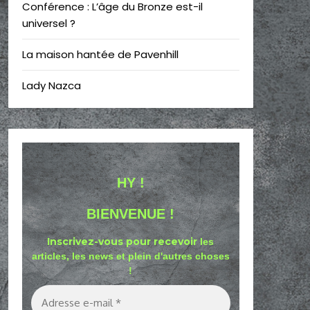
Conférence : L’âge du Bronze est-il
universel ?
La maison hantée de Pavenhill
Lady Nazca
HY !
BIENVENUE !
Inscrivez-vous pour recevoir
les
articles, les news et plein d'autres choses
!