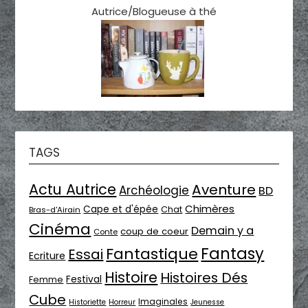
Autrice/Blogueuse à thé
TAGS
Actu Autrice
Aventure
Archéologie
BD
Chimères
Cape et d'épée
Chat
Bras-d'Airain
Cinéma
Demain y a
coup de coeur
Conte
Fantasy
Fantastique
Essai
Ecriture
Histoire
Histoires Dés
Festival
Femme
Cube
Imaginales
Historiette
Horreur
Jeunesse