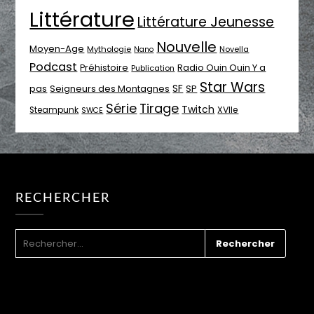
Littérature
Littérature Jeunesse
Nouvelle
Moyen-Age
Mythologie
Novella
Nano
Podcast
Radio Ouin Ouin Y a
Préhistoire
Publication
Star Wars
SF
pas
Seigneurs des Montagnes
SP
Série
Tirage
Twitch
XVIIe
Steampunk
SWCE
RECHERCHER
RECHERCHER :