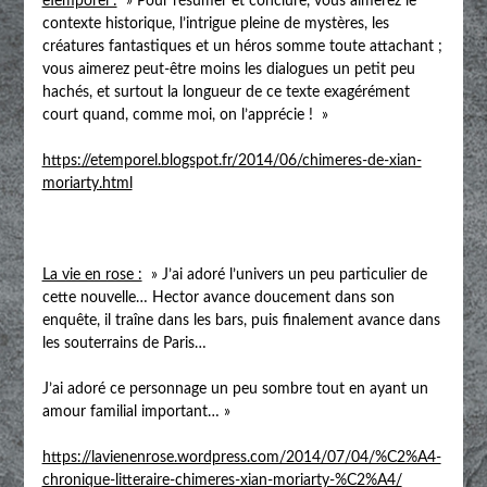
eTemporel :
» Pour résumer et conclure, vous aimerez le
contexte historique, l’intrigue pleine de mystères, les
créatures fantastiques et un héros somme toute attachant ;
vous aimerez peut-être moins les dialogues un petit peu
hachés, et surtout la longueur de ce texte exagérément
court quand, comme moi, on l’apprécie ! »
https://etemporel.blogspot.fr/2014/06/chimeres-de-xian-
moriarty.html
La vie en rose :
» J’ai adoré l’univers un peu particulier de
cette nouvelle… Hector avance doucement dans son
enquête, il traîne dans les bars, puis finalement avance dans
les souterrains de Paris…
J’ai adoré ce personnage un peu sombre tout en ayant un
amour familial important… »
https://lavienenrose.wordpress.com/2014/07/04/%C2%A4-
chronique-litteraire-chimeres-xian-moriarty-%C2%A4/