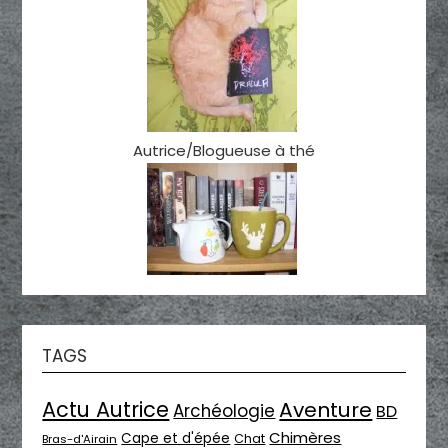
Autrice/Blogueuse à thé
TAGS
Actu Autrice
Aventure
Archéologie
BD
Chimères
Cape et d'épée
Chat
Bras-d'Airain