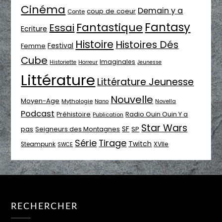
Cinéma
Demain y a
coup de coeur
Conte
Fantasy
Fantastique
Essai
Ecriture
Histoire
Histoires Dés
Festival
Femme
Cube
Imaginales
Historiette
Horreur
Jeunesse
Littérature
Littérature Jeunesse
Nouvelle
Moyen-Age
Mythologie
Novella
Nano
Podcast
Radio Ouin Ouin Y a
Préhistoire
Publication
Star Wars
SF
pas
Seigneurs des Montagnes
SP
Série
Tirage
Twitch
XVIIe
Steampunk
SWCE
RECHERCHER