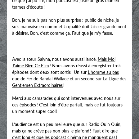
ce que j’ai pu lire, mon podcast est juste un gros bide en
termes d’écoute !
Bon, je ne suis pas non plus surprise : public de niche, je
suis mauvaise en comm et la qualité doit laisser grandement
à désirer. Bon, c’est comme ça. Faut que je m’y fasse.
Avec la sœur Salyna, nous avons aussi lancé,
Mais Moi
J’aime Bien Ce Film
! Nous avons réussi à enregistrer trois
épisodes dont deux sont sortis ! Un sur
L’homme au pas
que de Fer
de Randal Wallace et un second sur
La Ligue des
Gentlemen Extraordinaires
!
Merci aux camarades qui sont intervenues avec nous sur
ces épisodes ! C’est loin d’être parfait, mais ce fut toujours
un moment super cool !
L’audience est un peu meilleure que sur Radio Ouin Ouin,
mais ça ne crève pas non plus le plafond ! Faut dire que
c’est long et que les podcast cinéma ne manquent pas !