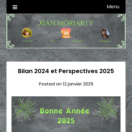
Skip
Menu
Autrice SFFF & Blogueuse & Streameuse
Xian Moriarty
to
content
Bilan 2024 et Perspectives 2025
Posted on
12 janvier 2025