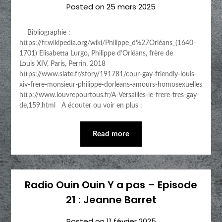
Posted on
25 mars 2025
Bibliographie :
https://fr.wikipedia.org/wiki/Philippe_d%27Orléans_(1640-
1701) Elisabetta Lurgo, Philippe d’Orléans, frère de
Louis XIV, Paris, Perrin, 2018
https://www.slate.fr/story/191781/cour-gay-friendly-louis-
xiv-frere-monsieur-philippe-dorleans-amours-homosexuelles
http://www.louvrepourtous.fr/A-Versailles-le-frere-tres-gay-
de,159.html A écouter ou voir en plus :
Read more
Radio Ouin Ouin Y a pas – Episode
21 : Jeanne Barret
Posted on
11 février 2025