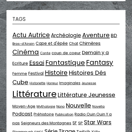
TAGS
Actu Autrice
Aventure
Archéologie
BD
Chimères
Cape et d'épée
Chat
Bras-d'Airain
Cinéma
Demain y a
coup de coeur
Conte
Fantasy
Fantastique
Essai
Ecriture
Histoire
Histoires Dés
Festival
Femme
Cube
Imaginales
Historiette
Horreur
Jeunesse
Littérature
Littérature Jeunesse
Nouvelle
Moyen-Age
Mythologie
Novella
Nano
Podcast
Radio Ouin Ouin Y a
Préhistoire
Publication
Star Wars
SF
pas
Seigneurs des Montagnes
SP
Série
Tirage
Twitch
XVIIe
Steampunk