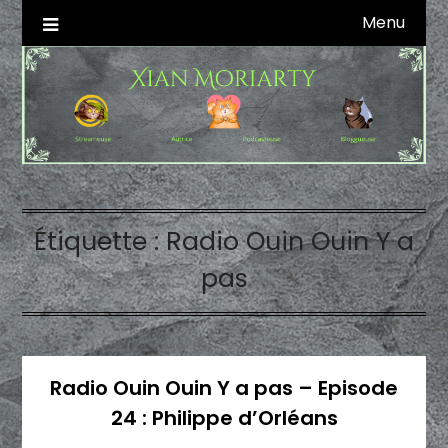
Skip
Menu
Autrice SFFF & Blogueuse & Streameuse
Xian Moriarty
to
content
Étiquette :
Radio Ouin Ouin Y a
pas
Radio Ouin Ouin Y a pas – Episode
24 : Philippe d’Orléans