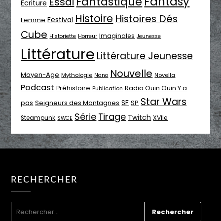
Fantasy
Fantastique
Essai
Ecriture
Histoire
Histoires Dés
Festival
Femme
Cube
Imaginales
Historiette
Horreur
Jeunesse
Littérature
Littérature Jeunesse
Nouvelle
Moyen-Age
Mythologie
Novella
Nano
Podcast
Radio Ouin Ouin Y a
Préhistoire
Publication
Star Wars
SF
pas
Seigneurs des Montagnes
SP
Série
Tirage
Twitch
XVIIe
Steampunk
SWCE
RECHERCHER
RECHERCHER :