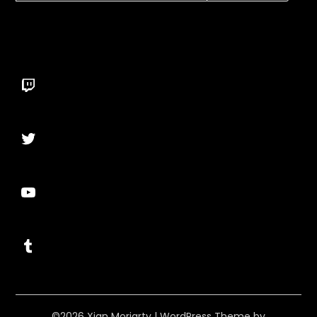
Twitch
Twitter
YouTube
Tumblr
©2026 Xian Moriarty
| WordPress Theme by