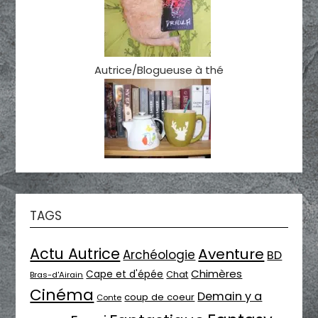
Autrice/Blogueuse à thé
TAGS
Actu Autrice
Aventure
Archéologie
BD
Chimères
Cape et d'épée
Chat
Bras-d'Airain
Cinéma
Demain y a
coup de coeur
Conte