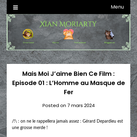
Skip
Menu
Autrice SFFF & Blogueuse & Streameuse
Xian Moriarty
to
content
Mais Moi J’aime Bien Ce Film :
Episode 01 : L’Homme au Masque de
Fer
Posted on
7 mars 2024
/!\ : on ne le rappellera jamais assez : Gérard Depardieu est
une grosse merde !