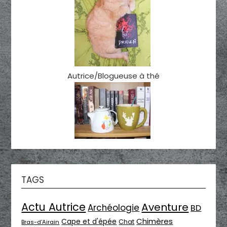
Autrice/Blogueuse à thé
TAGS
Actu Autrice
Aventure
Archéologie
BD
Chimères
Cape et d'épée
Chat
Bras-d'Airain