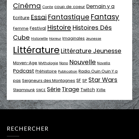
Cinéma
Demain y a
coup de coeur
Conte
Fantasy
Fantastique
Essai
Ecriture
Histoire
Histoires Dés
Festival
Femme
Cube
Imaginales
Historiette
Horreur
Jeunesse
Littérature
Littérature Jeunesse
Nouvelle
Moyen-Age
Mythologie
Novella
Nano
Podcast
Radio Ouin Ouin Y a
Préhistoire
Publication
Star Wars
SF
pas
Seigneurs des Montagnes
SP
Série
Tirage
Twitch
XVIIe
Steampunk
SWCE
RECHERCHER