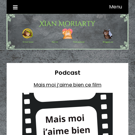
Skip
Menu
Autrice SFFF & Blogueuse & Streameuse
Xian Moriarty
to
content
Podcast
Mais moi j’aime bien ce film