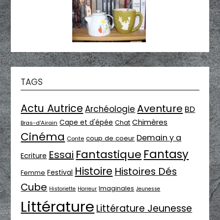
TAGS
Actu Autrice
Aventure
Archéologie
BD
Chimères
Cape et d'épée
Chat
Bras-d'Airain
Cinéma
Demain y a
coup de coeur
Conte
Fantasy
Fantastique
Essai
Ecriture
Histoire
Histoires Dés
Festival
Femme
Cube
Imaginales
Historiette
Horreur
Jeunesse
Littérature
Littérature Jeunesse