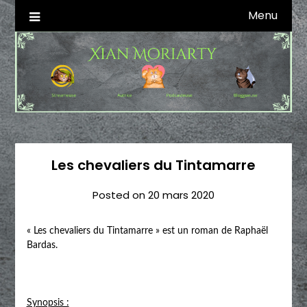
Skip
Menu
Autrice SFFF & Blogueuse & Streameuse
Xian Moriarty
to
content
Les chevaliers du Tintamarre
Posted on
20 mars 2020
« Les chevaliers du Tintamarre » est un roman de Raphaël
Bardas.
Synopsis :