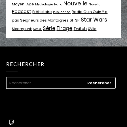
Nouvelle
Moyen-Age
Mythologie
Novella
Nano
Podcast
Radio Ouin Ouin Y a
Préhistoire
Publication
Star Wars
SF
pas
Seigneurs des Montagnes
SP
Série
Tirage
Twitch
XVIIe
Steampunk
SWCE
RECHERCHER
RECHERCHER :
Twitch