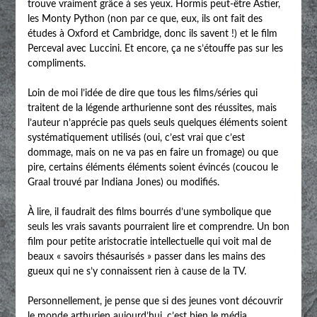
trouve vraiment grâce à ses yeux. Hormis peut-être Astier,
les Monty Python (non par ce que, eux, ils ont fait des
études à Oxford et Cambridge, donc ils savent !) et le film
Perceval avec Luccini. Et encore, ça ne s’étouffe pas sur les
compliments.
Loin de moi l’idée de dire que tous les films/séries qui
traitent de la légende arthurienne sont des réussites, mais
l’auteur n’apprécie pas quels seuls quelques éléments soient
systématiquement utilisés (oui, c’est vrai que c’est
dommage, mais on ne va pas en faire un fromage) ou que
pire, certains éléments éléments soient évincés (coucou le
Graal trouvé par Indiana Jones) ou modifiés.
À lire, il faudrait des films bourrés d’une symbolique que
seuls les vrais savants pourraient lire et comprendre. Un bon
film pour petite aristocratie intellectuelle qui voit mal de
beaux « savoirs thésaurisés » passer dans les mains des
gueux qui ne s’y connaissent rien à cause de la TV.
Personnellement, je pense que si des jeunes vont découvrir
le monde arthurien aujourd’hui, c’est bien le média