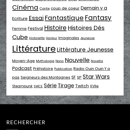
Cinéma
Demain y a
coup de coeur
Conte
Fantasy
Fantastique
Essai
Ecriture
Histoire
Histoires Dés
Festival
Femme
Cube
Imaginales
Historiette
Horreur
Jeunesse
Littérature
Littérature Jeunesse
Nouvelle
Moyen-Age
Mythologie
Novella
Nano
Podcast
Radio Ouin Ouin Y a
Préhistoire
Publication
Star Wars
SF
pas
Seigneurs des Montagnes
SP
Série
Tirage
Twitch
XVIIe
Steampunk
SWCE
RECHERCHER