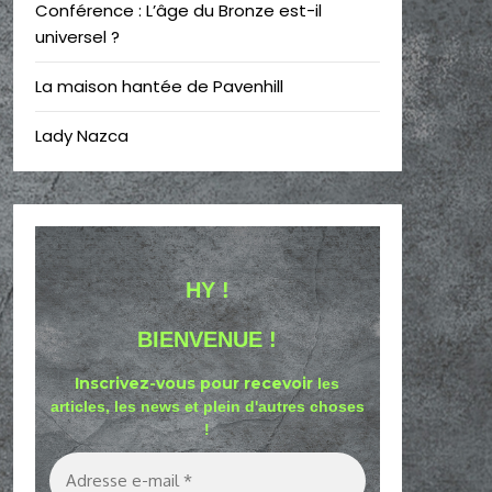
Conférence : L’âge du Bronze est-il
universel ?
La maison hantée de Pavenhill
Lady Nazca
HY !
BIENVENUE !
Inscrivez-vous pour recevoir
les
articles, les news et plein d'autres choses
!