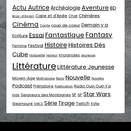
Actu Autrice
Aventure
Archéologie
BD
Chimères
Cape et d'épée
Chat
Bras-d'Airain
Cinéma
Demain y a
coup de coeur
Conte
Fantasy
Fantastique
Essai
Ecriture
Histoire
Histoires Dés
Festival
Femme
Cube
Imaginales
Historiette
Horreur
Jeunesse
Littérature
Littérature Jeunesse
Nouvelle
Moyen-Age
Mythologie
Novella
Nano
Podcast
Radio Ouin Ouin Y a
Préhistoire
Publication
Star Wars
SF
pas
Seigneurs des Montagnes
SP
Série
Tirage
Twitch
XVIIe
Steampunk
SWCE