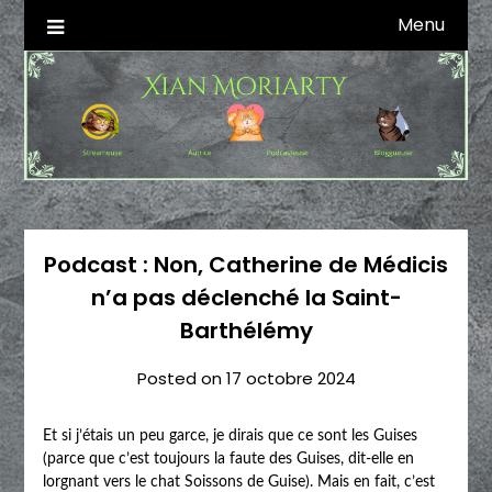
Skip
Menu
Autrice SFFF & Blogueuse & Streameuse
Xian Moriarty
to
content
Podcast : Non, Catherine de Médicis
n’a pas déclenché la Saint-
Barthélémy
Posted on
17 octobre 2024
Et si j’étais un peu garce, je dirais que ce sont les Guises
(parce que c’est toujours la faute des Guises, dit-elle en
lorgnant vers le chat Soissons de Guise). Mais en fait, c’est