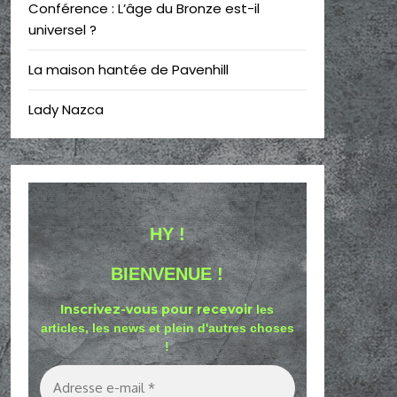
Conférence : L’âge du Bronze est-il
universel ?
La maison hantée de Pavenhill
Lady Nazca
HY !
BIENVENUE !
Inscrivez-vous pour recevoir
les
articles, les news et plein d'autres choses
!