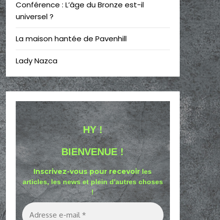
Conférence : L’âge du Bronze est-il
universel ?
La maison hantée de Pavenhill
Lady Nazca
HY !
BIENVENUE !
Inscrivez-vous pour recevoir
les
articles, les news et plein d'autres choses
!