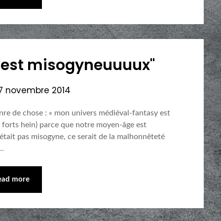
’est misogyneuuuux"
7 novembre 2014
genre de chose : « mon univers médiéval-fantasy est
 forts hein) parce que notre moyen-âge est
était pas misogyne, ce serait de la malhonnêteté
n…
ead more