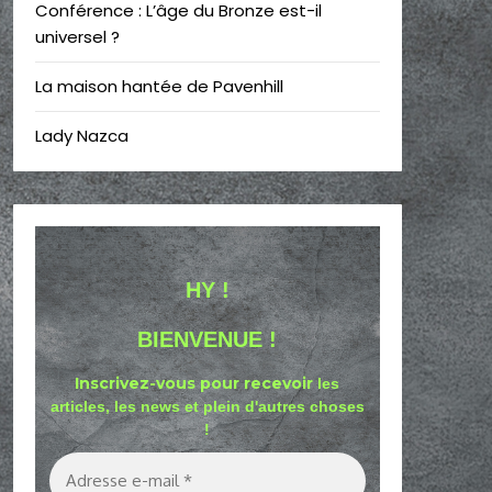
Conférence : L’âge du Bronze est-il
universel ?
La maison hantée de Pavenhill
Lady Nazca
HY !
BIENVENUE !
Inscrivez-vous pour recevoir
les
articles, les news et plein d'autres choses
!