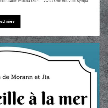
du redoutable Mocha Dick. Avis : Une nouvelle sympa
ead more