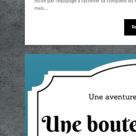
incité par l’équipage à raconter sa conquête 
mais…
R