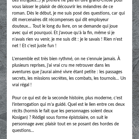
des intrigues…) je préfère ne pas en dire grand-chose pour
vous laisser le plaisir de découvrir les méandres de ce
roman. Dès le début, je me suis posé des questions, car qui
dit mercenaires dit récompenses qui dit employeur
douteux… Tout le long du livre, on se demande qui joue
avec qui et pourquoi. Et j’avoue qu’à la fin, même si je
n’avais rien vu venir, je me suis dit : je le savais ! Rien n’est
net ! Et c’est juste fun !
L’ensemble est très bien rythmé, on ne s’ennuie jamais. À
plusieurs reprises, j’ai vrai cru me retrouver dans les
aventures que j’aurai aimé vivre étant petite : les passages
secrets, les missions secrètes, les combats, les tournois… Un
vrai régal !
Pour ce qui est de la seconde histoire, plus moderne, c’est
l’interrogation qui m’a guidé. Quel est le lien entre ces deux
récits (hormis le fait que les personnages soient deux
Kosigan) ? Rédigé sous forme épistolaire, on suit le
personnage avec plaisir tout en se posant des hordes de
questions…