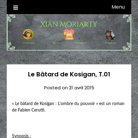
Skip
Menu
Autrice SFFF & Blogueuse & Streameuse
Xian Moriarty
to
content
Le Bâtard de Kosigan, T.01
Posted on
21 avril 2015
« Le bâtard de Kosigan : L’ombre du pouvoir » est un roman
de Fabien Cerutti.
Synopsis :