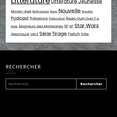
Littérature
Littérature Jeunesse
Nouvelle
Moyen-Age
Mythologie
Novella
Nano
Podcast
Radio Ouin Ouin Y a
Préhistoire
Publication
Star Wars
SF
pas
Seigneurs des Montagnes
SP
Série
Tirage
Twitch
XVIIe
Steampunk
SWCE
RECHERCHER
RECHERCHER :