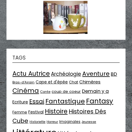
TAGS
Actu Autrice
Aventure
Archéologie
BD
Chimères
Cape et d'épée
Chat
Bras-d'Airain
Cinéma
Demain y a
coup de coeur
Conte
Fantasy
Fantastique
Essai
Ecriture
Histoire
Histoires Dés
Festival
Femme
Cube
Imaginales
Historiette
Horreur
Jeunesse