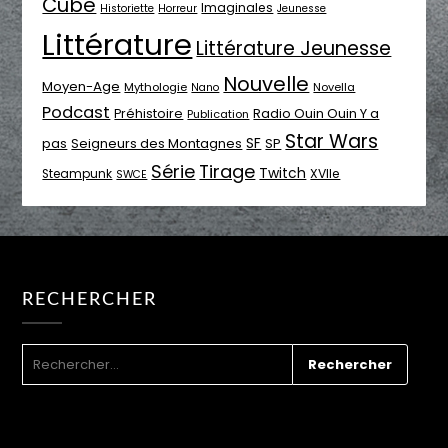
Cube
Imaginales
Historiette
Horreur
Jeunesse
Littérature
Littérature Jeunesse
Nouvelle
Moyen-Age
Mythologie
Novella
Nano
Podcast
Radio Ouin Ouin Y a
Préhistoire
Publication
Star Wars
SF
pas
Seigneurs des Montagnes
SP
Série
Tirage
Twitch
XVIIe
Steampunk
SWCE
RECHERCHER
RECHERCHER :