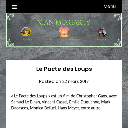
Skip
Menu
Autrice SFFF & Blogueuse & Streameuse
Xian Moriarty
to
content
Le Pacte des Loups
Posted on
22 mars 2017
« Le Pacte des Loups » est un film de Christopher Gans, avec
Samuel Le Bihan, Vincent Cassel, Emilie Duquenne, Mark
Dacascos, Monica Belluci, Hans Meyer, entre autre.