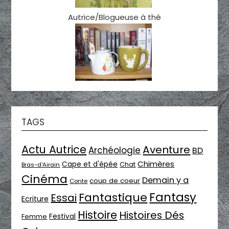
Autrice/Blogueuse à thé
TAGS
Actu Autrice
Aventure
Archéologie
BD
Chimères
Cape et d'épée
Chat
Bras-d'Airain
Cinéma
Demain y a
coup de coeur
Conte
Fantasy
Fantastique
Essai
Ecriture
Histoire
Histoires Dés
Festival
Femme