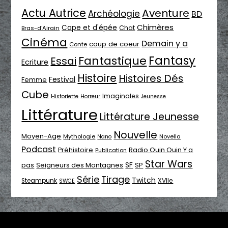
Actu Autrice
Aventure
Archéologie
BD
Chimères
Cape et d'épée
Chat
Bras-d'Airain
Cinéma
Demain y a
coup de coeur
Conte
Fantasy
Fantastique
Essai
Ecriture
Histoire
Histoires Dés
Festival
Femme
Cube
Imaginales
Historiette
Horreur
Jeunesse
Littérature
Littérature Jeunesse
Nouvelle
Moyen-Age
Mythologie
Novella
Nano
Podcast
Radio Ouin Ouin Y a
Préhistoire
Publication
Star Wars
SF
pas
Seigneurs des Montagnes
SP
Série
Tirage
Twitch
XVIIe
Steampunk
SWCE