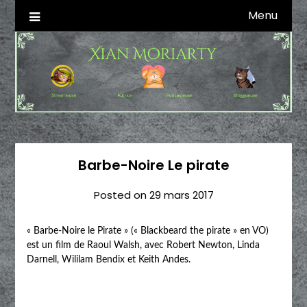
Skip
Menu
Autrice SFFF & Blogueuse & Streameuse
Xian Moriarty
to
content
Barbe-Noire Le pirate
Posted on
29 mars 2017
« Barbe-Noire le Pirate » (« Blackbeard the pirate » en VO)
est un film de Raoul Walsh, avec Robert Newton, Linda
Darnell, Wililam Bendix et Keith Andes.