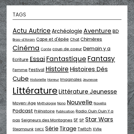
TAGS
Actu Autrice
Aventure
Archéologie
BD
Chimères
Cape et d'épée
Chat
Bras-d'Airain
Cinéma
Demain y a
coup de coeur
Conte
Fantasy
Fantastique
Essai
Ecriture
Histoire
Histoires Dés
Festival
Femme
Cube
Imaginales
Historiette
Horreur
Jeunesse
Littérature
Littérature Jeunesse
Nouvelle
Moyen-Age
Mythologie
Novella
Nano
Podcast
Radio Ouin Ouin Y a
Préhistoire
Publication
Star Wars
SF
pas
Seigneurs des Montagnes
SP
Série
Tirage
Twitch
XVIIe
Steampunk
SWCE