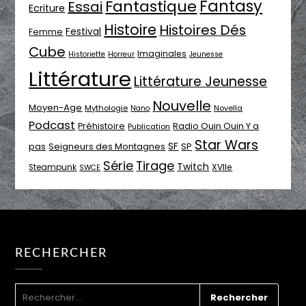
Fantasy
Fantastique
Essai
Ecriture
Histoire
Histoires Dés
Festival
Femme
Cube
Imaginales
Historiette
Horreur
Jeunesse
Littérature
Littérature Jeunesse
Nouvelle
Moyen-Age
Mythologie
Novella
Nano
Podcast
Radio Ouin Ouin Y a
Préhistoire
Publication
Star Wars
SF
pas
Seigneurs des Montagnes
SP
Série
Tirage
Twitch
XVIIe
Steampunk
SWCE
RECHERCHER
RECHERCHER :