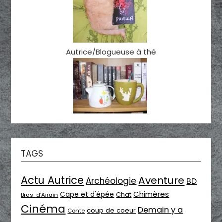
Autrice/Blogueuse à thé
TAGS
Actu Autrice
Aventure
Archéologie
BD
Chimères
Cape et d'épée
Chat
Bras-d'Airain
Cinéma
Demain y a
coup de coeur
Conte