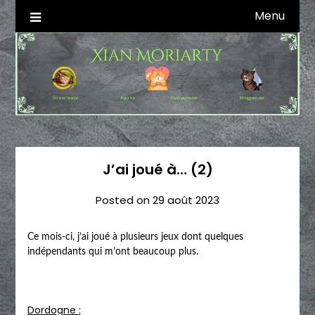
Skip
Menu
Autrice SFFF & Blogueuse & Streameuse
Xian Moriarty
to
content
J’ai joué à… (2)
Posted on
29 août 2023
Ce mois-ci, j’ai joué à plusieurs jeux dont quelques
indépendants qui m’ont beaucoup plus.
Dordogne :