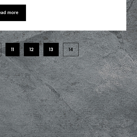
ead more
11
12
13
14