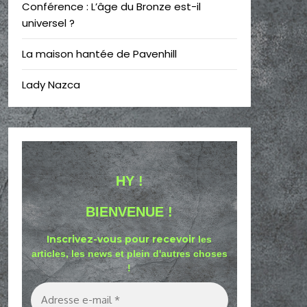
Conférence : L’âge du Bronze est-il
universel ?
La maison hantée de Pavenhill
Lady Nazca
HY !
BIENVENUE !
Inscrivez-vous pour recevoir
les
articles, les news et plein d'autres choses
!