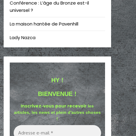
Conférence : L’âge du Bronze est-il
universel ?
La maison hantée de Pavenhill
Lady Nazca
HY !
BIENVENUE !
Inscrivez-vous pour recevoir
les
articles, les news et plein d'autres choses
!