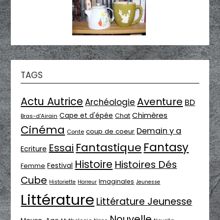
TAGS
Actu Autrice
Aventure
Archéologie
BD
Chimères
Cape et d'épée
Chat
Bras-d'Airain
Cinéma
Demain y a
coup de coeur
Conte
Fantasy
Fantastique
Essai
Ecriture
Histoire
Histoires Dés
Festival
Femme
Cube
Imaginales
Historiette
Horreur
Jeunesse
Littérature
Littérature Jeunesse
Nouvelle