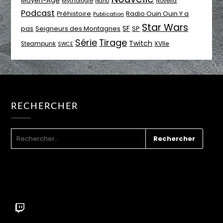
Moyen-Age
Mythologie
Novella
Nano
Podcast
Radio Ouin Ouin Y a
Préhistoire
Publication
Star Wars
SF
pas
Seigneurs des Montagnes
SP
Série
Tirage
Twitch
XVIIe
Steampunk
SWCE
RECHERCHER
RECHERCHER :
Twitch