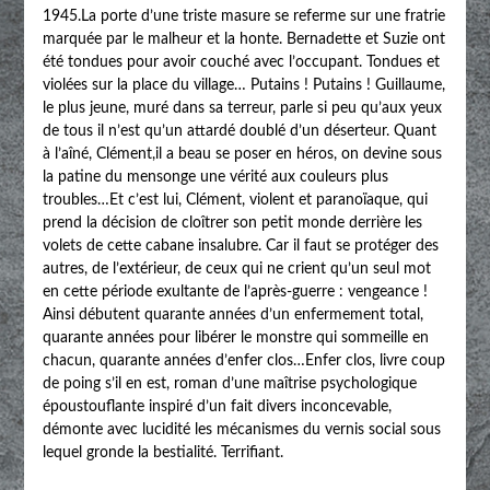
1945.La porte d’une triste masure se referme sur une fratrie
marquée par le malheur et la honte. Bernadette et Suzie ont
été tondues pour avoir couché avec l’occupant. Tondues et
violées sur la place du village… Putains ! Putains ! Guillaume,
le plus jeune, muré dans sa terreur, parle si peu qu’aux yeux
de tous il n’est qu’un attardé doublé d’un déserteur. Quant
à l’aîné, Clément,il a beau se poser en héros, on devine sous
la patine du mensonge une vérité aux couleurs plus
troubles…Et c’est lui, Clément, violent et paranoïaque, qui
prend la décision de cloîtrer son petit monde derrière les
volets de cette cabane insalubre. Car il faut se protéger des
autres, de l’extérieur, de ceux qui ne crient qu’un seul mot
en cette période exultante de l’après-guerre : vengeance !
Ainsi débutent quarante années d’un enfermement total,
quarante années pour libérer le monstre qui sommeille en
chacun, quarante années d’enfer clos…Enfer clos, livre coup
de poing s’il en est, roman d’une maîtrise psychologique
époustouflante inspiré d’un fait divers inconcevable,
démonte avec lucidité les mécanismes du vernis social sous
lequel gronde la bestialité. Terrifiant.