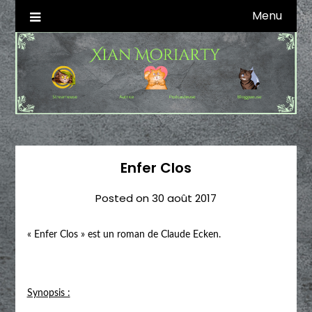
Skip
Menu
Autrice SFFF & Blogueuse & Streameuse
Xian Moriarty
to
content
Enfer Clos
Posted on
30 août 2017
« Enfer Clos » est un roman de Claude Ecken.
Synopsis :