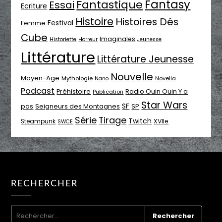
Fantasy
Fantastique
Essai
Ecriture
Histoire
Histoires Dés
Festival
Femme
Cube
Imaginales
Historiette
Horreur
Jeunesse
Littérature
Littérature Jeunesse
Nouvelle
Moyen-Age
Mythologie
Novella
Nano
Podcast
Radio Ouin Ouin Y a
Préhistoire
Publication
Star Wars
SF
pas
Seigneurs des Montagnes
SP
Série
Tirage
Twitch
XVIIe
Steampunk
SWCE
RECHERCHER
RECHERCHER :