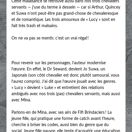
Cette malaisance se retrouve aussi dans nos trois chevaliers
servants — j’use du terme à dessein — car si Arthur, Quincey
et Suwa n’ont peut-être pas grand-chose de chevaleresque
et de romantique. Les trois amoureux de « Lucy » sont en
fait très trash et malsains.
On ne va pas se mentir, c’est un vrai régal !
Pour revenir sur les personnages, l’auteur modernise
l’œuvre. En effet, le Dr Seward, devient Jo Suwa, un
Japonais (son côté chevalier est donc plutôt samouraï, vous
l’aurez compris). J’ai dit que l’œuvre jouait avec les genres.
« Lucy » devient « Luke » et entretient des relations
ambiguës avec nos trois (pas) chevaliers servants, mais aussi
avec Mina.
Parlons-en de Mina, avec ses airs de Fifi Brindaciers ! La
jeune fille, qui pratique une forme de catch avant l’heure,
cherche à briser les codes, aussi bien du genre que du
social. Jeune fille pauvre, elle tente d’acquérir une éducation