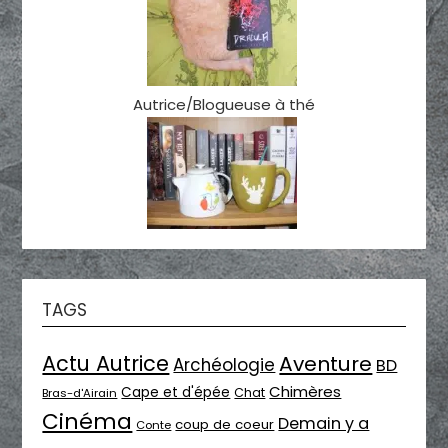
Autrice/Blogueuse à thé
TAGS
Actu Autrice
Aventure
Archéologie
BD
Chimères
Cape et d'épée
Chat
Bras-d'Airain
Cinéma
Demain y a
coup de coeur
Conte