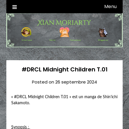
Skip
Menu
Autrice SFFF & Blogueuse & Streameuse
Xian Moriarty
to
content
#DRCL Midnight Children T.01
Posted on
26 septembre 2024
« #DRCL Midnight Children T.01 » est un manga de Shin’ichi
Sakamoto.
Synopsis :