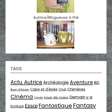
Autrice/Blogueuse à thé
TAGS
Actu Autrice
Aventure
Archéologie
BD
Chimères
Cape et d'épée
Chat
Bras-d'Airain
Cinéma
Demain y a
coup de coeur
Conte
Fantasy
Fantastique
Essai
Ecriture