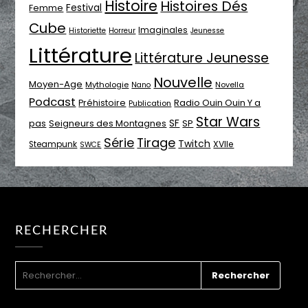
Histoire
Histoires Dés
Festival
Femme
Cube
Imaginales
Historiette
Horreur
Jeunesse
Littérature
Littérature Jeunesse
Nouvelle
Moyen-Age
Mythologie
Novella
Nano
Podcast
Radio Ouin Ouin Y a
Préhistoire
Publication
Star Wars
SF
pas
Seigneurs des Montagnes
SP
Série
Tirage
Twitch
XVIIe
Steampunk
SWCE
RECHERCHER
RECHERCHER :