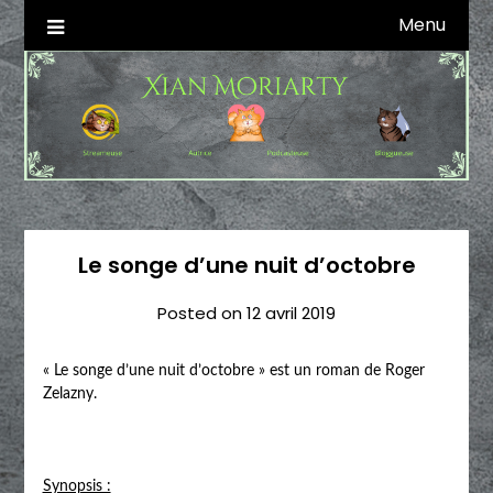
Skip
Menu
Autrice SFFF & Blogueuse & Streameuse
Xian Moriarty
to
content
Le songe d’une nuit d’octobre
Posted on
12 avril 2019
« Le songe d’une nuit d’octobre » est un roman de Roger
Zelazny.
Synopsis :