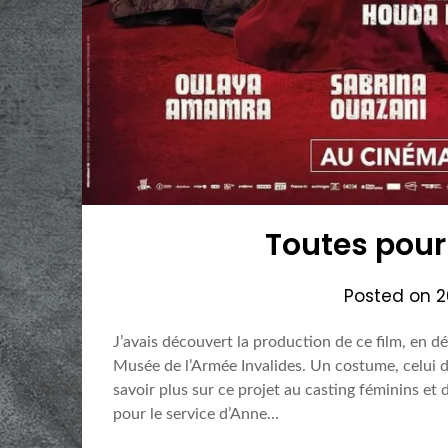
Toutes pour
Posted on
2
J’avais découvert la production de ce film, en dé
Musée de l’Armée Invalides. Un costume, celui de
savoir plus sur ce projet au casting féminins et
pour le service d’Anne…