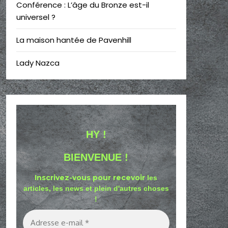
Conférence : L’âge du Bronze est-il
universel ?
La maison hantée de Pavenhill
Lady Nazca
HY !
BIENVENUE !
Inscrivez-vous pour recevoir
les
articles, les news et plein d'autres choses
!