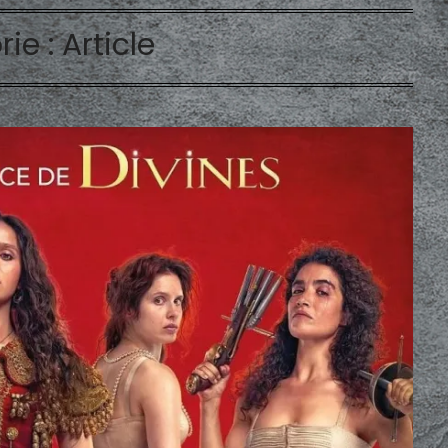
rie :
Article