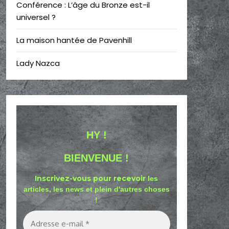
Conférence : L’âge du Bronze est-il
universel ?
La maison hantée de Pavenhill
Lady Nazca
HY !
BIENVENUE !
Inscrivez-vous pour recevoir
les
articles, les news et plein d'autres choses
!