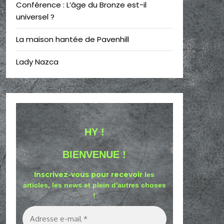
Conférence : L’âge du Bronze est-il
universel ?
La maison hantée de Pavenhill
Lady Nazca
HY !
BIENVENUE !
Inscrivez-vous pour recevoir
les
articles, les news et plein d'autres choses
!