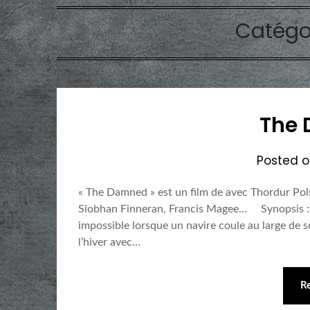
Catégo
The
Posted 
« The Damned » est un film de avec Thordur Pol
Siobhan Finneran, Francis Magee… Synopsis : Au
impossible lorsque un navire coule au large de s
l’hiver avec…
R