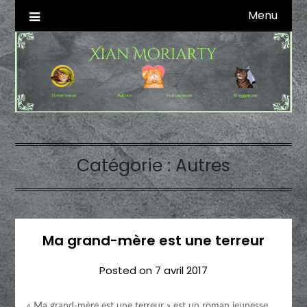
Skip
Menu
Autrice SFFF & Blogueuse & Streameuse
Xian Moriarty
to
content
Catégorie :
Autres
Ma grand-mère est une terreur
Posted on
7 avril 2017
« Ma grand-mère est une terreur » est un roman jeunesse