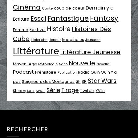
Cinéma
Demain y a
coup de coeur
Conte
Fantasy
Fantastique
Essai
Ecriture
Histoire
Histoires Dés
Festival
Femme
Cube
Imaginales
Historiette
Horreur
Jeunesse
Littérature
Littérature Jeunesse
Nouvelle
Moyen-Age
Mythologie
Novella
Nano
Podcast
Radio Ouin Ouin Y a
Préhistoire
Publication
Star Wars
SF
pas
Seigneurs des Montagnes
SP
Série
Tirage
Twitch
XVIIe
Steampunk
SWCE
RECHERCHER