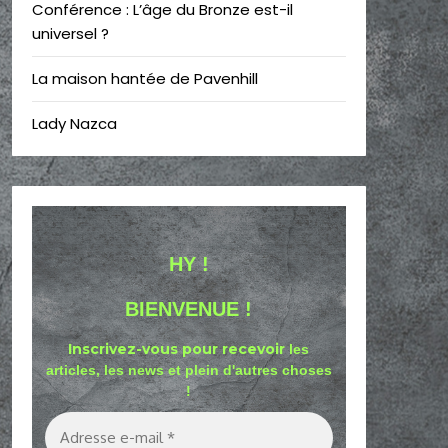
Conférence : L’âge du Bronze est-il
universel ?
La maison hantée de Pavenhill
Lady Nazca
HY !
BIENVENUE !
Inscrivez-vous pour recevoir
les
articles, les news et plein d'autres choses
!