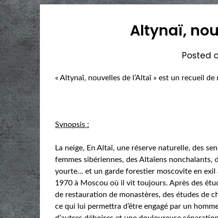
Altynaï, nou
Posted 
« Altynaï, nouvelles de l’Altaï » est un recueil d
Synopsis :
La neige, En Altaï, une réserve naturelle, des se
femmes sibériennes, des Altaïens nonchalants, 
yourte… et un garde forestier moscovite en exil
1970 à Moscou où il vit toujours. Après des étu
de restauration de monastères, des études de chi
ce qui lui permettra d’être engagé par un homme 
d’autres déboires et une douloureuse séparation,