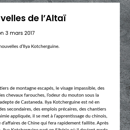
velles de l’Altaï
on
3 mars 2017
e nouvelles d’Ilya Kotcherguine.
ntiers de montagne escapés, le visage impassible, des
des chevaux farouches, l’odeur du mouton sous la
 adepte de Castaneda. Ilya Kotcherguine est né en
des secondaires, des emplois précaires, des chantiers
mie appliquée, il se met à l’apprentissage du chinois,
d’affaires de Chine qui fera rapidement faillite. Après
 Ilya Kotcherguine part en Sibérie où il devient garde