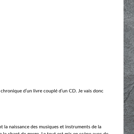
a chronique d’un livre couplé d’un CD. Je vais donc
t la naissance des musiques et instruments de la
re le chant de gorge. Le tout est mis en scène avec de