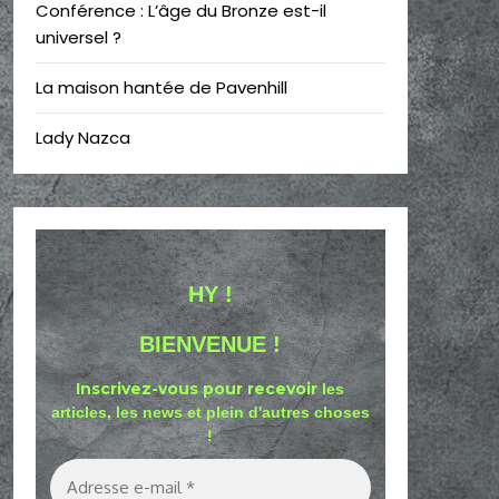
Conférence : L’âge du Bronze est-il
universel ?
La maison hantée de Pavenhill
Lady Nazca
HY !
BIENVENUE !
Inscrivez-vous pour recevoir
les
articles, les news et plein d'autres choses
!