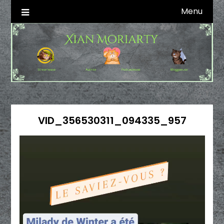
Skip
Menu
Autrice SFFF & Blogueuse & Streameuse
Xian Moriarty
to
content
VID_356530311_094335_957
Lecteur
vidéo