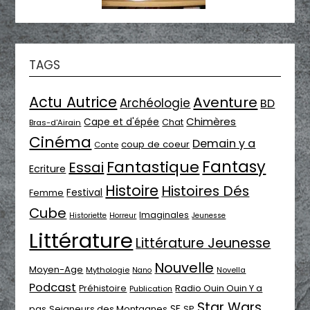
TAGS
Actu Autrice
Aventure
Archéologie
BD
Chimères
Cape et d'épée
Chat
Bras-d'Airain
Cinéma
Demain y a
coup de coeur
Conte
Fantasy
Fantastique
Essai
Ecriture
Histoire
Histoires Dés
Festival
Femme
Cube
Imaginales
Historiette
Horreur
Jeunesse
Littérature
Littérature Jeunesse
Nouvelle
Moyen-Age
Mythologie
Novella
Nano
Podcast
Radio Ouin Ouin Y a
Préhistoire
Publication
Star Wars
SF
pas
Seigneurs des Montagnes
SP