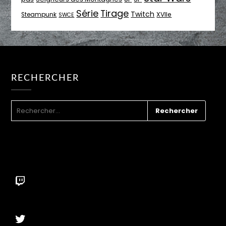
Série
Tirage
Twitch
XVIIe
Steampunk
SWCE
RECHERCHER
RECHERCHER :
Twitch
Twitter