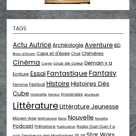
TAGS
Actu Autrice
Aventure
Archéologie
BD
Chimères
Cape et d'épée
Chat
Bras-d'Airain
Cinéma
Demain y a
coup de coeur
Conte
Fantasy
Fantastique
Essai
Ecriture
Histoire
Histoires Dés
Festival
Femme
Cube
Imaginales
Historiette
Horreur
Jeunesse
Littérature
Littérature Jeunesse
Nouvelle
Moyen-Age
Mythologie
Novella
Nano
Podcast
Radio Ouin Ouin Y a
Préhistoire
Publication
Star Wars
SF
pas
Seigneurs des Montagnes
SP