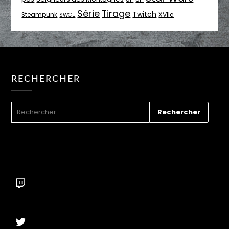
Série
Tirage
Twitch
XVIIe
Steampunk
SWCE
RECHERCHER
RECHERCHER :
Twitch
Twitter