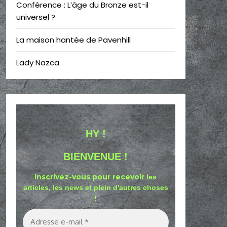
Conférence : L’âge du Bronze est-il
universel ?
La maison hantée de Pavenhill
Lady Nazca
HY !
BIENVENUE !
Inscrivez-vous pour recevoir
les
articles, les news et plein d'autres choses
!