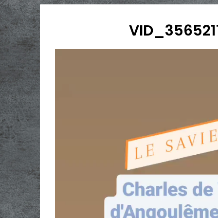
VID_356521
Lecteur
vidéo