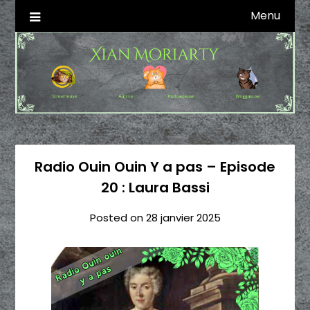
Skip
Menu
Autrice SFFF & Blogueuse & Streameuse
Xian Moriarty
to
content
Radio Ouin Ouin Y a pas – Episode
20 : Laura Bassi
Posted on
28 janvier 2025