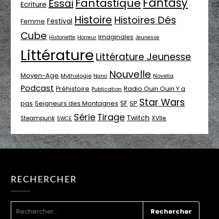
Fantasy
Fantastique
Essai
Ecriture
Histoire
Histoires Dés
Festival
Femme
Cube
Imaginales
Historiette
Horreur
Jeunesse
Littérature
Littérature Jeunesse
Nouvelle
Moyen-Age
Mythologie
Novella
Nano
Podcast
Radio Ouin Ouin Y a
Préhistoire
Publication
Star Wars
SF
pas
Seigneurs des Montagnes
SP
Série
Tirage
Twitch
XVIIe
Steampunk
SWCE
RECHERCHER
RECHERCHER :