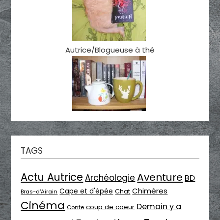
Autrice/Blogueuse à thé
TAGS
Actu Autrice
Aventure
Archéologie
BD
Chimères
Cape et d'épée
Chat
Bras-d'Airain
Cinéma
Demain y a
coup de coeur
Conte