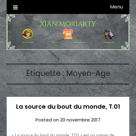
Skip
Menu
Autrice SFFF & Blogueuse & Streameuse
Xian Moriarty
to
content
Étiquette :
Moyen-Age
La source du bout du monde, T.01
Posted on
20 novembre 2017
« La source du bout du monde, T.01 » est un roman de