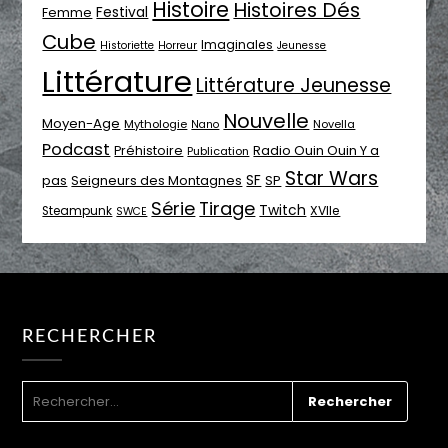
Histoire
Histoires Dés
Festival
Femme
Cube
Imaginales
Historiette
Horreur
Jeunesse
Littérature
Littérature Jeunesse
Nouvelle
Moyen-Age
Mythologie
Novella
Nano
Podcast
Radio Ouin Ouin Y a
Préhistoire
Publication
Star Wars
SF
pas
Seigneurs des Montagnes
SP
Série
Tirage
Twitch
XVIIe
Steampunk
SWCE
RECHERCHER
RECHERCHER :