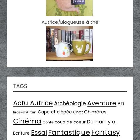
Autrice/Blogueuse à thé
TAGS
Actu Autrice
Aventure
Archéologie
BD
Chimères
Cape et d'épée
Chat
Bras-d'Airain
Cinéma
Demain y a
coup de coeur
Conte
Fantasy
Fantastique
Essai
Ecriture