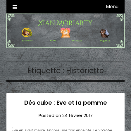
Skip
Menu
Autrice SFFF & Blogueuse & Streameuse
Xian Moriarty
to
content
Étiquette :
Historiette
Dés cube : Eve et la pomme
Posted on
24 février 2017
Ève en avait marre. Encore une fois enceinte. Le 35266e