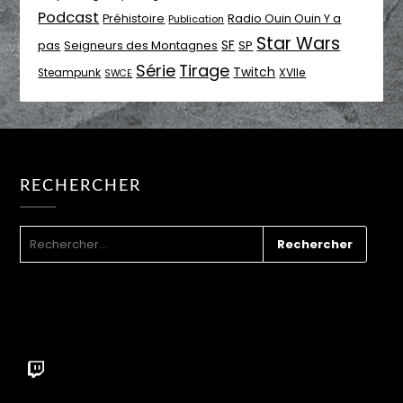
Podcast
Radio Ouin Ouin Y a
Préhistoire
Publication
Star Wars
SF
pas
Seigneurs des Montagnes
SP
Série
Tirage
Twitch
XVIIe
Steampunk
SWCE
RECHERCHER
RECHERCHER :
Twitch