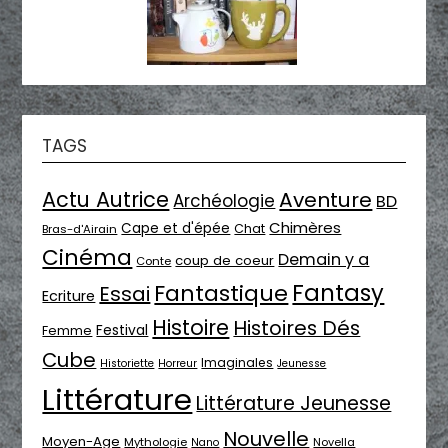
TAGS
Actu Autrice
Aventure
Archéologie
BD
Chimères
Cape et d'épée
Chat
Bras-d'Airain
Cinéma
Demain y a
coup de coeur
Conte
Fantasy
Fantastique
Essai
Ecriture
Histoire
Histoires Dés
Festival
Femme
Cube
Imaginales
Historiette
Horreur
Jeunesse
Littérature
Littérature Jeunesse
Nouvelle
Moyen-Age
Mythologie
Novella
Nano