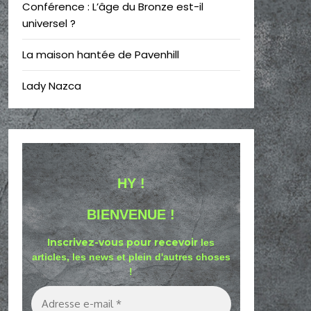
Conférence : L’âge du Bronze est-il
universel ?
La maison hantée de Pavenhill
Lady Nazca
HY !
BIENVENUE !
Inscrivez-vous pour recevoir
les
articles, les news et plein d'autres choses
!