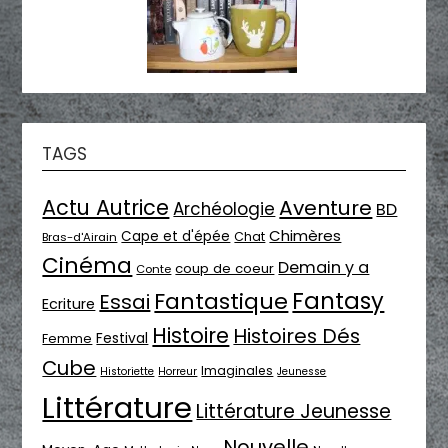
TAGS
Actu Autrice
Aventure
Archéologie
BD
Chimères
Cape et d'épée
Chat
Bras-d'Airain
Cinéma
Demain y a
coup de coeur
Conte
Fantasy
Fantastique
Essai
Ecriture
Histoire
Histoires Dés
Festival
Femme
Cube
Imaginales
Historiette
Horreur
Jeunesse
Littérature
Littérature Jeunesse
Nouvelle