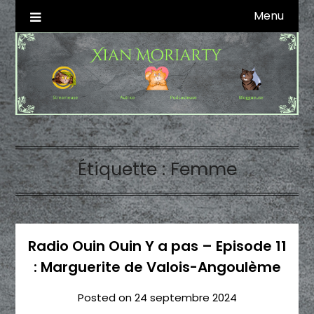
Skip
Menu
Autrice SFFF & Blogueuse & Streameuse
Xian Moriarty
to
content
Étiquette :
Femme
Radio Ouin Ouin Y a pas – Episode 11
: Marguerite de Valois-Angoulème
Posted on
24 septembre 2024