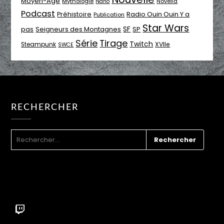
Moyen-Age
Mythologie
Novella
Nano
Podcast
Radio Ouin Ouin Y a
Préhistoire
Publication
Star Wars
SF
pas
Seigneurs des Montagnes
SP
Série
Tirage
Twitch
XVIIe
Steampunk
SWCE
RECHERCHER
RECHERCHER :
Twitch