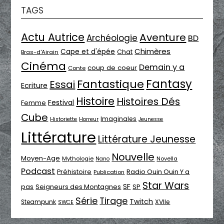
TAGS
Actu Autrice
Aventure
Archéologie
BD
Chimères
Cape et d'épée
Chat
Bras-d'Airain
Cinéma
Demain y a
coup de coeur
Conte
Fantasy
Fantastique
Essai
Ecriture
Histoire
Histoires Dés
Festival
Femme
Cube
Imaginales
Historiette
Horreur
Jeunesse
Littérature
Littérature Jeunesse
Nouvelle
Moyen-Age
Mythologie
Novella
Nano
Podcast
Radio Ouin Ouin Y a
Préhistoire
Publication
Star Wars
SF
pas
Seigneurs des Montagnes
SP
Série
Tirage
Twitch
XVIIe
Steampunk
SWCE