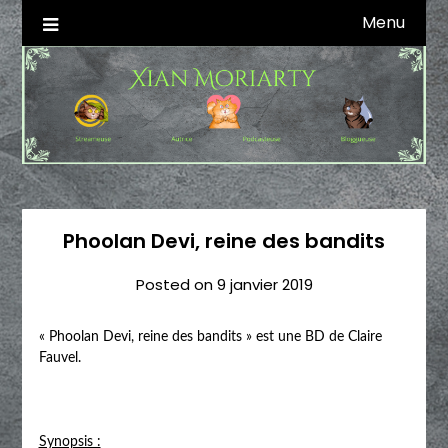
Skip
Menu
Autrice SFFF & Blogueuse & Streameuse
Xian Moriarty
to
content
Phoolan Devi, reine des bandits
Posted on
9 janvier 2019
« Phoolan Devi, reine des bandits » est une BD de Claire
Fauvel.
Synopsis :