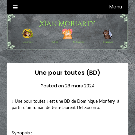
Skip
Menu
Autrice SFFF & Blogueuse & Streameuse
Xian Moriarty
to
content
Une pour toutes (BD)
Posted on
28 mars 2024
« Une pour toutes » est une BD de Dominique Monfery à
partir d’un roman de Jean-Laurent Del Socorro.
Synopsis :