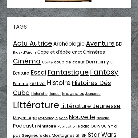
TAGS
Actu Autrice
Aventure
Archéologie
BD
Chimères
Cape et d'épée
Chat
Bras-d'Airain
Cinéma
Demain y a
coup de coeur
Conte
Fantasy
Fantastique
Essai
Ecriture
Histoire
Histoires Dés
Festival
Femme
Cube
Imaginales
Historiette
Horreur
Jeunesse
Littérature
Littérature Jeunesse
Nouvelle
Moyen-Age
Mythologie
Novella
Nano
Podcast
Radio Ouin Ouin Y a
Préhistoire
Publication
Star Wars
SF
pas
Seigneurs des Montagnes
SP